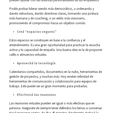
pueden ayudar con las distintas personalidades de tus empleados.
Podés probar liderar siendo más democrático, u ordenando y
dando estructura, dando directivas claras, tomando una postura
más humana y de coaching, o un estilo más visionario,
promoviendo el compromiso hacia un objetivo común.
Creá “espacios seguros”
Estos espacios se construyen en base a la confianza y el
entendimiento. Es una gran oportunidad para practicar la escucha
activa y tu capacidad de empatía. Una buena idea es la de proponer
cafés o almuerzos virtuales.
Aprovechá la tecnología
Calendarios compartidos, documentos en la nube, herramientas de
gestión de proyectos, y muchas más. Hoy existen infinidad de
herramientas de comunicación y colaboración para equipos de
trabajo. Este puede ser un gran momento para probarlas.
Efectivizá tus reuniones
Las reuniones virtuales pueden ser igual o más efectivas que en
persona. Asegurate de siempre tener definidos los temas a conversar.
Hacé reuniones cortas, de 30 o 45 minutos. Finalmente, trabajá la