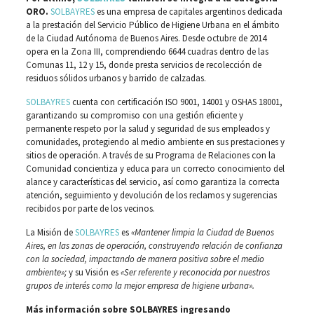
ORO.
SOLBAYRES
es una empresa de capitales argentinos dedicada
a la prestación del Servicio Público de Higiene Urbana en el ámbito
de la Ciudad Autónoma de Buenos Aires. Desde octubre de 2014
opera en la Zona III, comprendiendo 6644 cuadras dentro de las
Comunas 11, 12 y 15, donde presta servicios de recolección de
residuos sólidos urbanos y barrido de calzadas.
SOLBAYRES
cuenta con certificación ISO 9001, 14001 y OSHAS 18001,
garantizando su compromiso con una gestión eficiente y
permanente respeto por la salud y seguridad de sus empleados y
comunidades, protegiendo al medio ambiente en sus prestaciones y
sitios de operación. A través de su Programa de Relaciones con la
Comunidad concientiza y educa para un correcto conocimiento del
alance y características del servicio, así como garantiza la correcta
atención, seguimiento y devolución de los reclamos y sugerencias
recibidos por parte de los vecinos.
La Misión de
SOLBAYRES
es
«Mantener limpia la Ciudad de Buenos
Aires, en las zonas de operación, construyendo relación de confianza
con la sociedad, impactando de manera positiva sobre el medio
ambiente»;
y su Visión es
«Ser referente y reconocida por nuestros
grupos de interés como la mejor empresa de higiene urbana».
Más información sobre SOLBAYRES ingresando