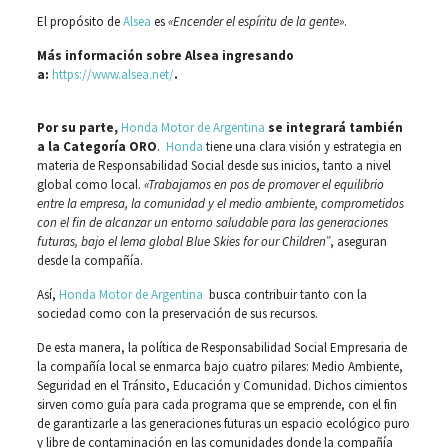
El propósito de
Alsea
es
«Encender el espíritu de la gente»
.
Más información sobre Alsea ingresando
a:
https://www.alsea.net/
.
Por su parte,
Honda Motor de Argentina
se integrará también
a la Categoría ORO
.
Honda
tiene una clara visión y estrategia en
materia de Responsabilidad Social desde sus inicios, tanto a nivel
global como local.
«Trabajamos en pos de promover el equilibrio
entre la empresa, la comunidad y el medio ambiente, comprometidos
con el fin de alcanzar un entorno saludable para las generaciones
futuras, bajo el lema global Blue Skies for our Children”
, aseguran
desde la compañía.
Así,
Honda Motor de Argentina
busca contribuir tanto con la
sociedad como con la preservación de sus recursos.
De esta manera, la política de Responsabilidad Social Empresaria de
la compañía local se enmarca bajo cuatro pilares: Medio Ambiente,
Seguridad en el Tránsito, Educación y Comunidad. Dichos cimientos
sirven como guía para cada programa que se emprende, con el fin
de garantizarle a las generaciones futuras un espacio ecológico puro
y libre de contaminación en las comunidades donde la compañía