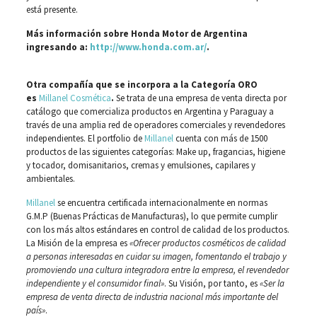
está presente.
Más información sobre Honda Motor de Argentina
ingresando a:
http://www.honda.com.ar/
.
Otra compañía que se incorpora a la Categoría ORO
es
Millanel Cosmética
.
Se trata de una empresa de venta directa por
catálogo que comercializa productos en Argentina y Paraguay a
través de una amplia red de operadores comerciales y revendedores
independientes. El portfolio de
Millanel
cuenta con más de 1500
productos de las siguientes categorías: Make up, fragancias, higiene
y tocador, domisanitarios, cremas y emulsiones, capilares y
ambientales.
Millanel
se encuentra certificada internacionalmente en normas
G.M.P (Buenas Prácticas de Manufacturas), lo que permite cumplir
con los más altos estándares en control de calidad de los productos.
La Misión de la empresa es
«Ofrecer productos cosméticos de calidad
a personas interesadas en cuidar su imagen, fomentando el trabajo y
promoviendo una cultura integradora entre la empresa, el revendedor
independiente y el consumidor final»
. Su Visión, por tanto, es
«Ser la
empresa de venta directa de industria nacional más importante del
país»
.