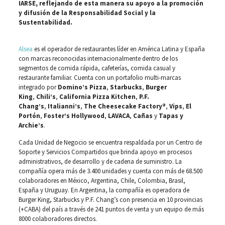
IARSE, reflejando de esta manera su apoyo a la promoción
y difusión de la Responsabilidad Social y la
Sustentabilidad.
Alsea
es el operador de restaurantes líder en América Latina y España
con marcas reconocidas internacionalmente dentro de los
segmentos de comida rápida, cafeterías, comida casual y
restaurante familiar. Cuenta con un portafolio multi-marcas
integrado por
Domino’s Pizza
,
Starbucks
,
Burger
King
,
Chili’s
,
California Pizza Kitchen
,
P.F.
Chang’s
,
Italianni’s
,
The Cheesecake Factory®
,
Vips
,
El
Portón
,
Foster’s Hollywood
,
LAVACA
,
Cañas
y
Tapas y
Archie’s
.
Cada Unidad de Negocio se encuentra respaldada por un Centro de
Soporte y Servicios Compartidos que brinda apoyo en procesos
administrativos, de desarrollo y de cadena de suministro. La
compañía opera más de 3.400 unidades y cuenta con más de 68.500
colaboradores en México, Argentina, Chile, Colombia, Brasil,
España y Uruguay. En Argentina, la compañía es operadora de
Burger King, Starbucks y P.F. Chang’s con presencia en 10 provincias
(+CABA) del país a través de 241 puntos de venta y un equipo de más
8000 colaboradores directos.