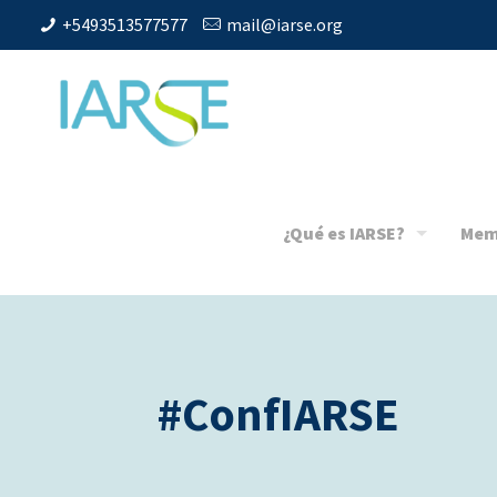
+5493513577577
mail@iarse.org
¿Qué es IARSE?
Mem
#ConfIARSE