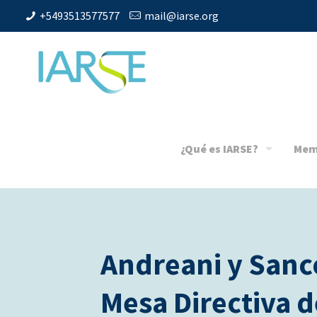
+5493513577577
mail@iarse.org
¿Qué es IARSE?
Mem
Andreani y Sanco
Mesa Directiva d