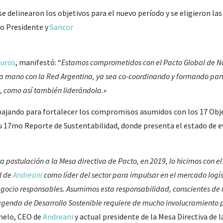
se delinearon los objetivos para el nuevo período y se eligieron la
o Presidente y
Sancor
guros
, manifestó: “
Estamos comprometidos con el Pacto Global de N
a mano con la Red Argentina, ya sea co-coordinando y formando par
a, como así también liderándola
.»
bajando para fortalecer los compromisos asumidos con los 17 Obje
su 17mo Reporte de Sustentabilidad, donde presenta el estado de 
ostulación a la Mesa directiva de Pacto, en 2019, lo hicimos con el 
ol de
Andreani
como líder del sector para impulsar en el mercado logíst
ocio responsables. Asumimos esta responsabilidad, conscientes de n
agenda de Desarrollo Sostenible requiere de mucho involucramiento 
imelo, CEO de
Andreani
y actual presidente de la Mesa Directiva de 