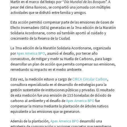
Martín en el marco del festejo por “
Día Mundial de los Bosques
”. A
pesar del clima lluvioso, se compartió una jornada con múltiples
actividades que se disfrutó entre familia y amigos.
Esta acción permitió compensar parte de las emisiones de Gases de
Efecto Invernadero (GEIs) generadas en la 7ma edición de la Maratón
Solidaria Acordonarse, como así también aportó al cuidado y
crecimiento de la Reserva de la Ciudad.
La 7ma edición de la Maratón Solidaria Acordonarse, organizada
por
Apex America BPO
, asumió el desafío, por tercer año
consecutivo, de mitigar y medir su Huella de Carbono, para luego
desarrollar un plan de acción que permita compensar sus emisiones,
remediando su impacto en el medio ambiente.
Esta vez, la medición estuvo a cargo de
CIRCA Circular Carbon
,
consultora especializada en el desarrollo de estrategias para la
gestión sustentable de instituciones públicas y privadas. El resultado
de esta medición fue una emisión de 13.5 toneladas de dióxido de
carbono al ambiente y el desafío de
Apex America BPO
fue
compensar la misma mediante la plantación de árboles nativos
equivalente a las emisiones que se generaron.
Además de la plantación,
Apex America BPO
desarrolló una
estrategia de comunicación y acciones concretas que permitieron