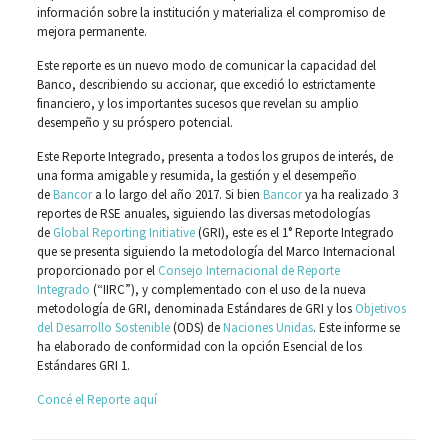
información sobre la institución y materializa el compromiso de
mejora permanente.
Este reporte es un nuevo modo de comunicar la capacidad del
Banco, describiendo su accionar, que excedió lo estrictamente
financiero, y los importantes sucesos que revelan su amplio
desempeño y su próspero potencial.
Este Reporte Integrado, presenta a todos los grupos de interés, de
una forma amigable y resumida, la gestión y el desempeño
de
Bancor
a lo largo del año 2017. Si bien
Bancor
ya ha realizado 3
reportes de RSE anuales, siguiendo las diversas metodologías
de
Global Reporting Initiative
(GRI), este es el 1° Reporte Integrado
que se presenta siguiendo la metodología del Marco Internacional
proporcionado por el
Consejo Internacional de Reporte
Integrado
(“IIRC”), y complementado con el uso de la nueva
metodología de GRI, denominada Estándares de GRI y los
Objetivos
del Desarrollo Sostenible
(ODS) de
Naciones Unidas
. Este informe se
ha elaborado de conformidad con la opción Esencial de los
Estándares GRI 1.
Concé el Reporte aquí