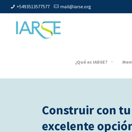
+5493513577577
mail@iarse.org
¿Qué es IARSE?
Mem
Construir con t
excelente opción