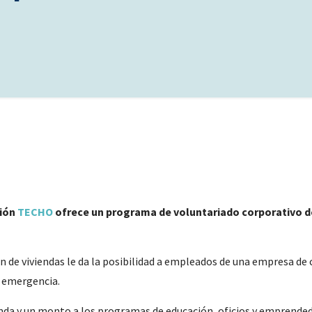
ción
TECHO
ofrece un programa de voluntariado corporativo de
 de viviendas le da la posibilidad a empleados de una empresa de c
e emergencia.
enda y un monto a los programas de educación, oficios y emprendedo