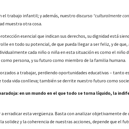
el trabajo infantil; y además, nuestro discurso
“culturalmente cor
dad muestra otra cosa.
protección esencial que indican sus derechos, su dignidad está sie
olle en todo su potencial, de que pueda llegar a ser feliz, y de qu
ndividualmente cada niño o niña en esta situación es como el niño de
dad como persona, y su futuro como miembro de la familia humana.
forzados a trabajar, perdiendo oportunidades educativas – tanto es
e toda vida conlleva; también se derrite nuestro futuro como socie
radoja: en un mundo en el que todo se torna líquido, la indif
 a erradicar esta vergüenza. Basta con analizar objetivamente de
 solidez y la coherencia de nuestras acciones, depende que el fut