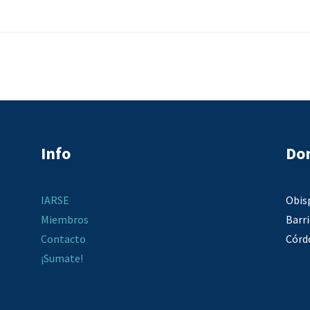
Info
Dom
IARSE
Obis
Miembros
Barr
Contacto
Córd
¡Sumate!