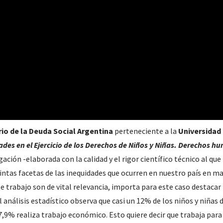
io de la Deuda Social Argentina
perteneciente a la
Universidad 
ades en el Ejercicio de los Derechos de Niños y Niñas. Derechos hu
igación -elaborada con la calidad y el rigor científico técnico al 
intas facetas de las inequidades que ocurren en nuestro país en mat
 trabajo son de vital relevancia, importa para este caso destacar 
l análisis estadístico observa que casi un 12% de los niños y niñas 
,9% realiza trabajo económico. Esto quiere decir que trabaja para