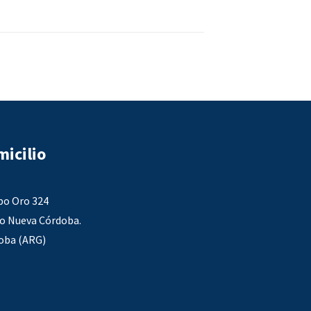
icilio
po Oro 324
io Nueva Córdoba.
oba (ARG)