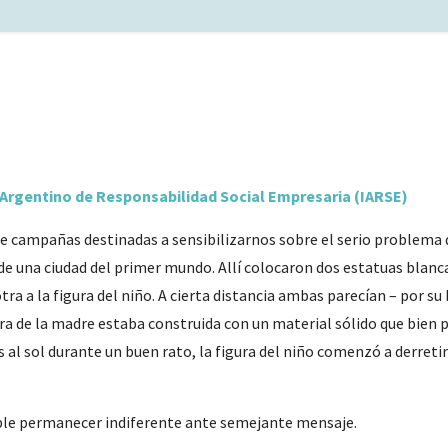
 Argentino de Responsabilidad Social Empresaria (IARSE)
 de campañas destinadas a sensibilizarnos sobre el serio problema
ro de una ciudad del primer mundo. Allí colocaron dos estatuas blan
tra a la figura del niño. A cierta distancia ambas parecían – por s
ura de la madre estaba construida con un material sólido que bien p
as al sol durante un buen rato, la figura del niño comenzó a derret
ible permanecer indiferente ante semejante mensaje.