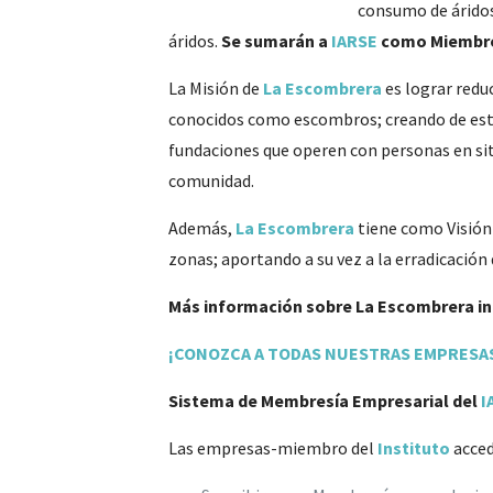
consumo de áridos
áridos.
Se sumarán a
IARSE
como Miembro
La Misión de
La Escombrera
es lograr redu
conocidos como escombros; creando de esta
fundaciones que operen con personas en situ
comunidad.
Además,
La Escombrera
tiene como Visión 
zonas; aportando a su vez a la erradicación 
Más información sobre La Escombrera i
¡CONOZCA A TODAS NUESTRAS EMPRESAS
Sistema de Membresía Empresarial del
I
Las empresas-miembro del
Instituto
acced