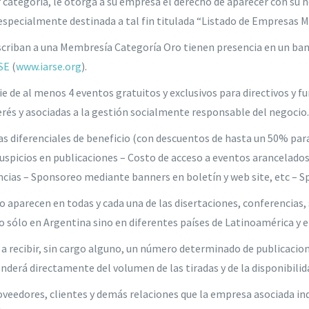
 categoría, le otorga a su empresa el derecho de aparecer con su n
n especialmente destinada a tal fin titulada “Listado de Empresas 
criban a una Membresía Categoría Oro tienen presencia en un banne
SE
(
www.iarse.org
).
rie de al menos 4 eventos gratuitos y exclusivos para directivos y
erés y asociadas a la gestión socialmente responsable del negocio.
 diferenciales de beneficio (con descuentos de hasta un 50% para
 Auspicios en publicaciones – Costo de acceso a eventos arancelado
encias – Sponsoreo mediante banners en boletín y web site, etc – 
aparecen en todas y cada una de las disertaciones, conferencias, 
o sólo en Argentina sino en diferentes países de Latinoamérica y e
a recibir, sin cargo alguno, un número determinado de publicacio
enderá directamente del volumen de las tiradas y de la disponibilid
veedores, clientes y demás relaciones que la empresa asociada indi