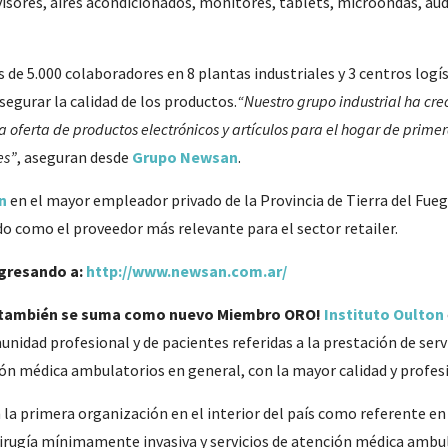
visores, aires acondicionados, monitores, tablets, microondas, aud
e 5.000 colaboradores en 8 plantas industriales y 3 centros logís
segurar la calidad de los productos.
“Nuestro grupo industrial ha cr
a oferta de productos electrónicos y artículos para el hogar de prime
es”
, aseguran desde
Grupo Newsan
.
n
en el mayor empleador privado de la Provincia de Tierra del Fueg
o como el proveedor más relevante para el sector retailer.
gresando a:
http://www.newsan.com.ar/
también se suma como nuevo Miembro ORO!
Instituto Oulton
unidad profesional y de pacientes referidas a la prestación de serv
ón médica ambulatorios en general, con la mayor calidad y profes
n la primera organización en el interior del país como referente e
irugía mínimamente invasiva y servicios de atención médica ambu