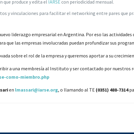
ín que produce y edita el
IARSE
con periodicidad mensual.
s y vinculaciones para facilitar el networking entre pares que pr
nuevo liderazgo empresarial en Argentina. Por eso las actividades 
 para que las empresas involucradas puedan profundizar sus progra
vada sobre el rol de la empresa y queremos aportar a su crecimien
ribir a una membresía al Instituto y ser contactado por nuestros
arse-como-miembro.php
sari
en
lmassari@iarse.org
, o llamando al TE
(0351) 488-7314
pa