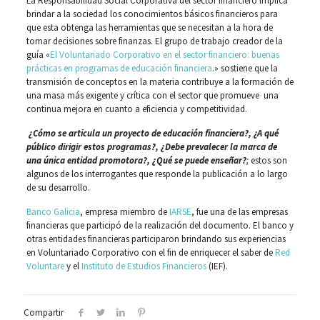
La Responsabilidad Social Corporativa del sector financiero implica
brindar a la sociedad los conocimientos básicos financieros para
que esta obtenga las herramientas que se necesitan a la hora de
tomar decisiones sobre finanzas. El grupo de trabajo creador de la
guía «
El Voluntariado Corporativo en el sector financiero: buenas
prácticas en programas de educación financiera
.» sostiene que la
transmisión de conceptos en la materia contribuye a la formación de
una masa más exigente y crítica con el sector que promueve una
continua mejora en cuanto a eficiencia y competitividad.
¿Cómo se articula un proyecto de educación financiera?, ¿A qué
público dirigir estos programas?, ¿Debe prevalecer la marca de
una única entidad promotora?, ¿Qué se puede enseñar?
;
estos son
algunos de los interrogantes que responde la publicación a lo largo
de su desarrollo.
Banco Galicia
, empresa miembro de
IARSE
, fue una de las empresas
financieras que participó de la realización del documento. El banco y
otras entidades financieras participaron brindando sus experiencias
en Voluntariado Corporativo con el fin de enriquecer el saber de
Red
Voluntare
y el
Instituto de Estudios Financieros
(IEF).
Compartir