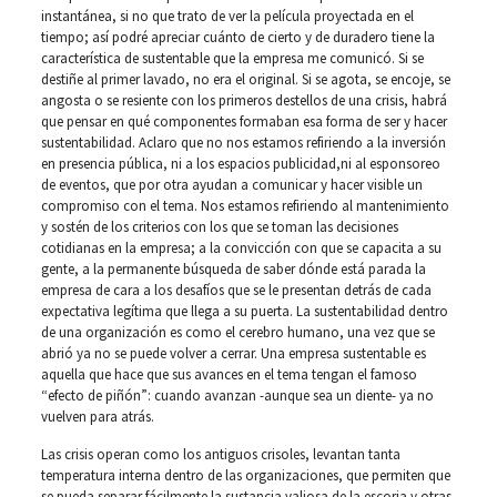
instantánea, si no que trato de ver la película proyectada en el
tiempo; así podré apreciar cuánto de cierto y de duradero tiene la
característica de sustentable que la empresa me comunicó. Si se
destiñe al primer lavado, no era el original. Si se agota, se encoje, se
angosta o se resiente con los primeros destellos de una crisis, habrá
que pensar en qué componentes formaban esa forma de ser y hacer
sustentabilidad. Aclaro que no nos estamos refiriendo a la inversión
en presencia pública, ni a los espacios publicidad,ni al esponsoreo
de eventos, que por otra ayudan a comunicar y hacer visible un
compromiso con el tema. Nos estamos refiriendo al mantenimiento
y sostén de los criterios con los que se toman las decisiones
cotidianas en la empresa; a la convicción con que se capacita a su
gente, a la permanente búsqueda de saber dónde está parada la
empresa de cara a los desafíos que se le presentan detrás de cada
expectativa legítima que llega a su puerta. La sustentabilidad dentro
de una organización es como el cerebro humano, una vez que se
abrió ya no se puede volver a cerrar. Una empresa sustentable es
aquella que hace que sus avances en el tema tengan el famoso
“efecto de piñón”: cuando avanzan -aunque sea un diente- ya no
vuelven para atrás.
Las crisis operan como los antiguos crisoles, levantan tanta
temperatura interna dentro de las organizaciones, que permiten que
se pueda separar fácilmente la sustancia valiosa de la escoria y otras