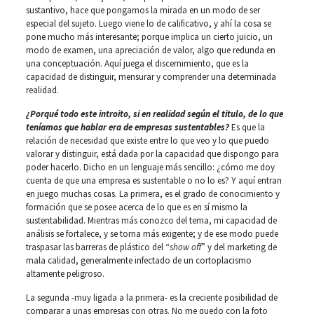
sustantivo, hace que pongamos la mirada en un modo de ser
especial del sujeto. Luego viene lo de calificativo, y ahí la cosa se
pone mucho más interesante; porque implica un cierto juicio, un
modo de examen, una apreciación de valor, algo que redunda en
una conceptuación. Aquí juega el discernimiento, que es la
capacidad de distinguir, mensurar y comprender una determinada
realidad.
¿Porqué todo este introito, si en realidad según el titulo, de lo que
teníamos que hablar era de empresas sustentables?
Es que la
relación de necesidad que existe entre lo que veo y lo que puedo
valorar y distinguir, está dada por la capacidad que dispongo para
poder hacerlo. Dicho en un lenguaje más sencillo: ¿cómo me doy
cuenta de que una empresa es sustentable o no lo es? Y aquí entran
en juego muchas cosas. La primera, es el grado de conocimiento y
formación que se posee acerca de lo que es en sí mismo la
sustentabilidad. Mientras más conozco del tema, mi capacidad de
análisis se fortalece, y se torna más exigente; y de ese modo puede
traspasar las barreras de plástico del “
show off
” y del marketing de
mala calidad, generalmente infectado de un cortoplacismo
altamente peligroso.
La segunda -muy ligada a la primera- es la creciente posibilidad de
comparar a unas empresas con otras. No me quedo con la foto