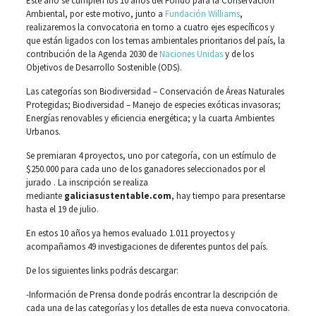
Este año se cumplen los 10 años del Fondo para la Conservación
Ambiental, por este motivo, junto a
Fundación Williams
,
realizaremos la convocatoria en torno a cuatro ejes específicos y
que están ligados con los temas ambientales prioritarios del país, la
contribución de la Agenda 2030 de
Naciones Unidas
y de los
Objetivos de Desarrollo Sostenible (ODS).
Las categorías son Biodiversidad – Conservación de Áreas Naturales
Protegidas; Biodiversidad – Manejo de especies exóticas invasoras;
Energías renovables y eficiencia energética; y la cuarta Ambientes
Urbanos.
Se premiaran 4 proyectos, uno por categoría, con un estímulo de
$250.000 para cada uno de los ganadores seleccionados por el
jurado . La inscripción se realiza
mediante
galiciasustentable.com
, hay tiempo para presentarse
hasta el 19 de julio.
En estos 10 años ya hemos evaluado 1.011 proyectos y
acompañamos 49 investigaciones de diferentes puntos del país.
De los siguientes links podrás descargar:
-Información de Prensa donde podrás encontrar la descripción de
cada una de las categorías y los detalles de esta nueva convocatoria.