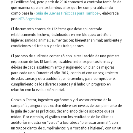
y Certificación), pero partir de 2016 comenzó a controlar también de
qué manera operan los tambos a los que les compra utilizando
como base la «
Guía de Buenas Prácticas para Tambos
«, elaborada
por
INTA Argentina
.
El documento consta de 122 ítems que debe aplicar todo
establecimiento lechero, distribuidos en seis bloques: ordeño e
higiene; sanidad animal; alimentación; bienestar animal; ambiente y
condiciones del trabajo y de los trabajadores.
El proceso de auditoría comenzó con la realización de una primera
inspección de los 15 tambos, estableciendo los puntos fuertes y
débiles de cada establecimiento y sugiriendo un plan de mejoras
para cada uno. Durante el año 2017, continuó con un seguimiento
de estas tareas y otra auditoría, en diciembre, para comprobar el
cumplimiento de los diversos puntos y si hubo un progreso en
relación con la evaluación inicial.
Gonzalo Tentor, Ingeniero agrónomo y el asesor externo de la
compañía, asegura que existen diferentes niveles de cumplimiento de
la guía de buenas prácticas, dependiendo de los aspectos que se
midan. Por ejemplo, el gráfico con los resultados de las últimas
auditorías muestra en “verde” a los rubros “bienestar animal”, con
un 90 por ciento de cumplimiento; y a “ordeño e higiene”, con un 80