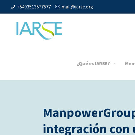
+5493513577577
mail@iarse.org
¿Qué es IARSE?
Mem
ManpowerGroup
integración con 