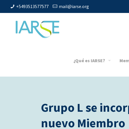
+5493513577577
mail@iarse.org
¿Qué es IARSE?
Mem
Grupo L se inco
nuevo Miembro