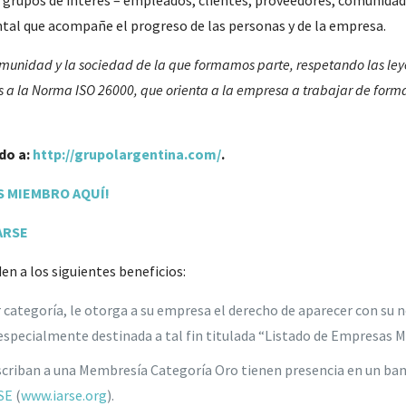
s grupos de interés – empleados, clientes, proveedores, comunidad
tal que acompañe el progreso de las personas y de la empresa.
unidad y la sociedad de la que formamos parte, respetando las leye
s a la Norma ISO 26000, que orienta a la empresa a trabajar de form
do a:
http://grupolargentina.com/
.
 MIEMBRO AQUÍ!
ARSE
en a los siguientes beneficios:
 categoría, le otorga a su empresa el derecho de aparecer con su n
n especialmente destinada a tal fin titulada “Listado de Empresas 
criban a una Membresía Categoría Oro tienen presencia en un banne
SE
(
www.iarse.org
).