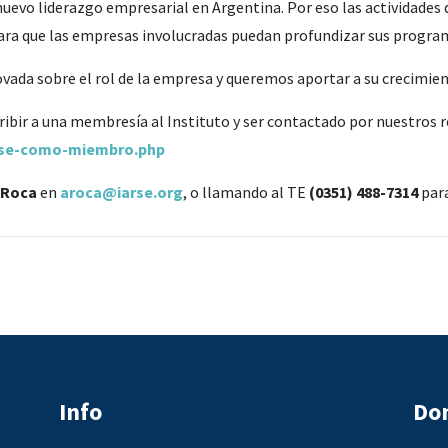
nuevo liderazgo empresarial en Argentina. Por eso las actividades 
 para que las empresas involucradas puedan profundizar sus progra
vada sobre el rol de la empresa y queremos aportar a su crecimien
ribir a una membresía al Instituto y ser contactado por nuestros
arse-como-miembro.php
 Roca
en
aroca@iarse.org
, o llamando al TE
(0351) 488-7314
para
Info
Dom