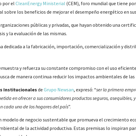
 por el
CleanEnergy Ministerial
(CEM), foro mundial que tiene por
al sobre los beneficios de mejorar el desempeño energético en sus
 organizaciones públicas y privadas, que hayan obtenido una certifi
isis y la evaluación de las mismas.
 dedicada a la fabricación, importación, comercialización y distr
muestra y refuerza su constante compromiso con el uso eficiente d
 busca de manera continua reducir los impactos ambientales de las
s Institucionales
de
Grupo Newsan
, expresó: “
ser la primera empr
etida en ofrecer a sus consumidores productos seguros, asequibles, y
en cada uno de los hogares del país
”.
n modelo de negocio sustentable que promueva el crecimiento econ
iental de la actividad productiva. Estas premisas lo inspiran para 