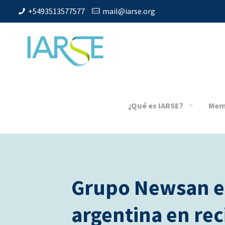
+5493513577577
mail@iarse.org
¿Qué es IARSE?
Mem
Grupo Newsan e
argentina en rec