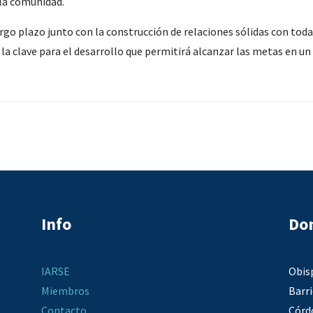
 la comunidad.
argo plazo junto con la construcción de relaciones sólidas con toda 
la clave para el desarrollo que permitirá alcanzar las metas en un
Info
Dom
IARSE
Obis
Miembros
Barr
Contacto
Córd