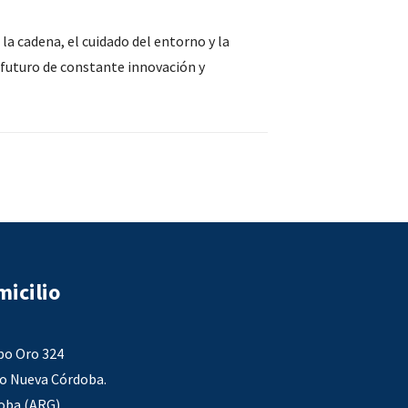
la cadena, el cuidado del entorno y la
 futuro de constante innovación y
icilio
po Oro 324
io Nueva Córdoba.
oba (ARG)