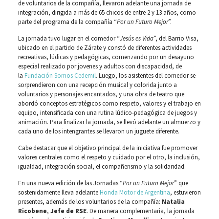
de voluntarios de la compañía, llevaron adelante una jornada de
integración, dirigida a más de 65 chicos de entre 2 y 13 años, como
parte del programa de la compañía “
Por un Futuro Mejor
”.
La jornada tuvo lugar en el comedor “
Jesús es Vida
”, del Barrio Visa,
ubicado en el partido de Zárate y constó de diferentes actividades
recreativas, lúdicas y pedagógicas, comenzando por un desayuno
especial realizado por jovenes y adultos con discapacidad, de
la
Fundación Somos Cedemil
. Luego, los asistentes del comedor se
sorprendieron con una recepción musical y colorida junto a
voluntarios y personajes encantados, y una obra de teatro que
abordó conceptos estratégicos como respeto, valores y el trabajo en
equipo, intensificada con una rutina lúdico-pedagógica de juegos y
animación. Para finalizar la jornada, se llevó adelante un almuerzo y
cada uno de los intengrantes se llevaron un juguete diferente.
Cabe destacar que el objetivo principal de la iniciativa fue promover
valores centrales como el respeto y cuidado por el otro, la inclusión,
igualdad, integración social, el compañerismo y la solidaridad.
En una nueva edición de las Jornadas “
Por un Futuro Mejor
” que
sostenidamente lleva adelante
Honda Motor de Argentina
, estuvieron
presentes, además de los voluntarios de la compañía:
Natalia
Ricobene
,
Jefe de RSE
. De manera complementaria, la jornada