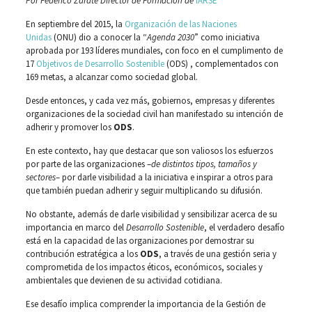
Por Federico Zárate Director de Formación de
IARSE
En septiembre del 2015, la
Organización de las Naciones
Unidas
(ONU) dio a conocer la “
Agenda 2030
” como iniciativa
aprobada por 193 líderes mundiales, con foco en el cumplimento de
17
Objetivos de Desarrollo Sostenible
(ODS) , complementados con
169 metas, a alcanzar como sociedad global.
Desde entonces, y cada vez más, gobiernos, empresas y diferentes
organizaciones de la sociedad civil han manifestado su intención de
adherir y promover los
ODS
.
En este contexto, hay que destacar que son valiosos los esfuerzos
por parte de las organizaciones –
de distintos tipos, tamaños y
sectores
– por darle visibilidad a la iniciativa e inspirar a otros para
que también puedan adherir y seguir multiplicando su difusión.
No obstante, además de darle visibilidad y sensibilizar acerca de su
importancia en marco del
Desarrollo Sostenible
, el verdadero desafío
está en la capacidad de las organizaciones por demostrar su
contribución estratégica a los
ODS
, a través de una gestión seria y
comprometida de los impactos éticos, económicos, sociales y
ambientales que devienen de su actividad cotidiana.
Ese desafío implica comprender la importancia de la Gestión de