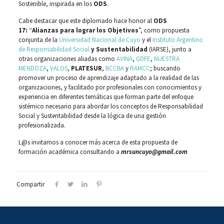
Sostenible, inspirada en los
ODS
.
Cabe destacar que este diplomado hace honor al
ODS
17:
“
Alianzas para lograr los Objetivos
”, como propuesta
conjunta de la
Universidad Nacional de Cuyo
y el
Instituto Argentino
de Responsabilidad Social
y Sustentabilidad
(IARSE), junto a
otras organizaciones aliadas como
AVINA
,
GDFE
,
NUESTRA
MENDOZA
,
VALOS
,
PLATESUR
,
BCCBA
y
RAMCC
; buscando
promover un proceso de aprendizaje adaptado a la realidad de las
organizaciones, y facilitado por profesionales con conocimientos y
experiencia en diferentes temáticas que forman parte del enfoque
sistémico necesario para abordar los conceptos de Responsabilidad
Social y Sustentabilidad desde la lógica de una gestión
profesionalizada.
L@s invitamos a conocer más acerca de esta propuesta de
formación académica consultando a
mrsuncuyo@gmail.com
Compartir