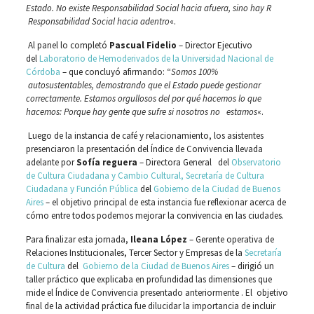
Estado. No existe Responsabilidad Social hacia afuera, sino hay R
Responsabilidad Social hacia adentro
«.
Al panel lo completó
Pascual Fidelio
– Director Ejecutivo
del
Laboratorio de Hemoderivados de la Universidad Nacional de
Córdoba
– que concluyó afirmando: “
Somos 100%
autosustentables, demostrando que el Estado puede gestionar
correctamente. Estamos orgullosos del por qué hacemos lo que
hacemos: Porque hay gente que sufre si nosotros no estamos
«.
Luego de la instancia de café y relacionamiento, los asistentes
presenciaron la presentación del Índice de Convivencia llevada
adelante por
Sofía reguera
– Directora General del
Observatorio
de Cultura Ciudadana y Cambio Cultural, Secretaría de Cultura
Ciudadana y Función Pública
del
Gobierno de la Ciudad de Buenos
Aires
– el objetivo principal de esta instancia fue reflexionar acerca de
cómo entre todos podemos mejorar la convivencia en las ciudades.
Para finalizar esta jornada,
Ileana López
– Gerente operativa de
Relaciones Institucionales, Tercer Sector y Empresas de la
Secretaría
de Cultura
del
Gobierno de la Ciudad de Buenos Aires
– dirigió un
taller práctico que explicaba en profundidad las dimensiones que
mide el Índice de Convivencia presentado anteriormente . El objetivo
final de la actividad práctica fue dilucidar la importancia de incluir