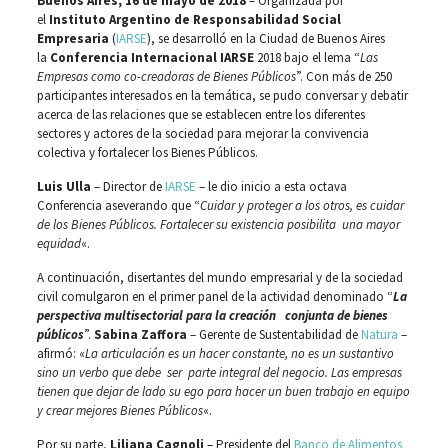
Buenos Aires, 16 de mayo de 2018
– Organizada por
el
Instituto Argentino de Responsabilidad Social
Empresaria
(
IARSE
), se desarrolló en la Ciudad de Buenos Aires
la
Conferencia Internacional IARSE
2018 bajo el lema “
Las
Empresas como co-creadoras de Bienes Públicos
”. Con más de 250
participantes interesados en la temática, se pudo conversar y debatir
acerca de las relaciones que se establecen entre los diferentes
sectores y actores de la sociedad para mejorar la convivencia
colectiva y fortalecer los Bienes Públicos.
Luis Ulla
– Director de
IARSE
– le dio inicio a esta octava
Conferencia aseverando que “
Cuidar y proteger a los otros, es cuidar
de los Bienes Públicos. Fortalecer su existencia posibilita una mayor
equidad
«.
A continuación, disertantes del mundo empresarial y de la sociedad
civil comulgaron en el primer panel de la actividad denominado “
La
perspectiva multisectorial para la creación conjunta de bienes
públicos
”.
Sabina Zaffora
– Gerente de Sustentabilidad de
Natura
–
afirmó: «
La articulación es un hacer constante, no es un sustantivo
sino un verbo que debe ser parte integral del negocio. Las empresas
tienen que dejar de lado su ego para hacer un buen trabajo en equipo
y crear mejores Bienes Públicos
«.
Por su parte,
Liliana Cagnoli
– Presidente del
Banco de Alimentos