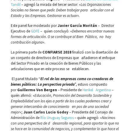
Tandil
– agregó la mirada del tercer sector: «
Las Organizaciones
Sociales no tienen que pedir. Deben trabajar para articular con el
Estado y las Empresas. Gestionar es actuar
«.
Este panel fue moderado por
Javier García Moritán
– Director
Ejecutivo de
GDFE
– quien concluyó: «
Debemos encontrar nuevas
formas de articulación. O se contribuye al Bien Público, no hay
contribución alguna
«.
La primera parte de
CONFIARSE 2018
finalizó con la disertación de
un conjunto de directivos de Empresas que añadieron el enfoque
del Sector Privado en la creación de Bienes Públicos y las
articulaciones que en este proceso se establecen.
El panel titulado “
El rol de las empresas como co-creadoras de
bienes públicos: La perspectiva privada
”, estuvo compuesto
por
Guillermo Von Bergen
– Presidente de
Henkel Argentina
–
quién afirmó: «
Educación, Promoción del Desarrollo Sostenible y
Empleabilidad son los ejes a partir de los cuales podemos crear y
generar intercambio de conocimiento en pos de una sociedad
mejor
«;
Juan Carlos Lucio Godoy
– Presidente del Consejo de
Administración de
Río Uruguay Seguros
– quién agregó: «
Nacimos
con una perspectiva de d desarrollo regional, para aportar lo que no
se hace en la comunidad de negocios, y complementar lo que hace el