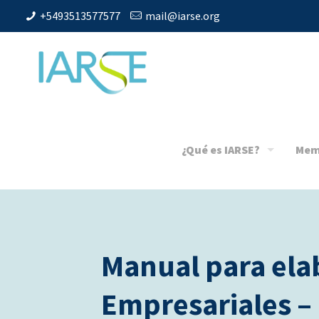
+5493513577577
mail@iarse.org
¿Qué es IARSE?
Mem
Manual para ela
Empresariales –