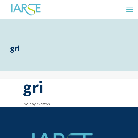
gri
gri
¡No hay eventos!