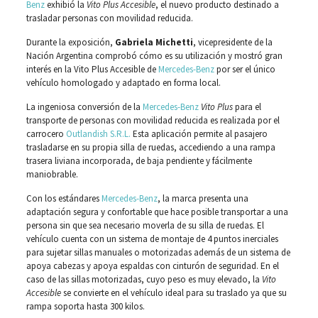
Benz
exhibió la
Vito Plus Accesible
, el nuevo producto destinado a
trasladar personas con movilidad reducida.
Durante la exposición,
Gabriela Michetti
, vicepresidente de la
Nación Argentina comprobó cómo es su utilización y mostró gran
interés en la Vito Plus Accesible de
Mercedes-Benz
por ser el único
vehículo homologado y adaptado en forma local.
La ingeniosa conversión de la
Mercedes-Benz
Vito Plus
para el
transporte de personas con movilidad reducida es realizada por el
carrocero
Outlandish S.R.L.
Esta aplicación permite al pasajero
trasladarse en su propia silla de ruedas, accediendo a una rampa
trasera liviana incorporada, de baja pendiente y fácilmente
maniobrable.
Con los estándares
Mercedes-Benz
, la marca presenta una
adaptación segura y confortable que hace posible transportar a una
persona sin que sea necesario moverla de su silla de ruedas. El
vehículo cuenta con un sistema de montaje de 4 puntos inerciales
para sujetar sillas manuales o motorizadas además de un sistema de
apoya cabezas y apoya espaldas con cinturón de seguridad. En el
caso de las sillas motorizadas, cuyo peso es muy elevado, la
Vito
Accesible
se convierte en el vehículo ideal para su traslado ya que su
rampa soporta hasta 300 kilos.