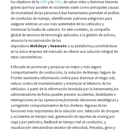
los objetivos de la
OMS
y la
ONU
, de salvar vidas y disminuir lesiones
graves que hoy suceden en incidentes viales como principales causas
de mortalidad de las personas.Estas herramientas permiten el análisis
de conductas de manejo, identificando patrones peligrosos para
asegurar además un uso más sustentable de los vehículos y
minimizar la huella de carbono. En este contexto, la compañía
global de servicios de tecnología aplicados a la gestión de activos,
anuncia la incorporación de los
dispositivos
Mobileye
y
Vuemate
a su plataforma,convirtiéndose
en la única empresa del mercado en ofrecer una solución integral de
estas características.
Enfocada en promover y propiciar un mejor y más seguro
comportamiento de conducción, la solución de Manejo Seguro de
Pointer suministra información online para disminuir el riesgo vial,
reducir costos de mantenimiento y minimizar el deterioro de los
vehículos. A partir de la información brindada por la herramienta,los
administradores de flotas pueden prevenir accidentes, fatalidades e
interrupciones en las operaciones,tomando decisiones estratégicas y
corrigiendo comportamientos de los choferes. Algunas de las
funciones más importantes de la solución son: detección de choques
y accidentes en tiempo real, generación de reportes de scoring por
viaje y por períodos, feedback en tiempo real al conductor, y
visualización demaniobras-excesos de velocidad, frenadas, giros y