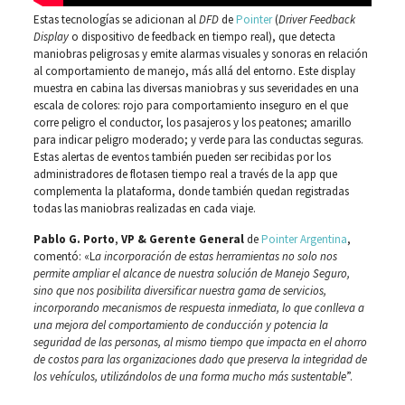
Estas tecnologías se adicionan al
DFD
de
Pointer
(
Driver Feedback
Display
o dispositivo de feedback en tiempo real), que detecta
maniobras peligrosas y emite alarmas visuales y sonoras en relación
al comportamiento de manejo, más allá del entorno. Este display
muestra en cabina las diversas maniobras y sus severidades en una
escala de colores: rojo para comportamiento inseguro en el que
corre peligro el conductor, los pasajeros y los peatones; amarillo
para indicar peligro moderado; y verde para las conductas seguras.
Estas alertas de eventos también pueden ser recibidas por los
administradores de flotasen tiempo real a través de la app que
complementa la plataforma, donde también quedan registradas
todas las maniobras realizadas en cada viaje.
Pablo G. Porto
,
VP & Gerente General
de
Pointer Argentina
,
comentó: «L
a incorporación de estas herramientas no solo nos
permite ampliar el alcance de nuestra solución de Manejo Seguro,
sino que nos posibilita diversificar nuestra gama de servicios,
incorporando mecanismos de respuesta inmediata, lo que conlleva a
una mejora del comportamiento de conducción y potencia la
seguridad de las personas, al mismo tiempo que impacta en el ahorro
de costos para las organizaciones dado que preserva la integridad de
los vehículos, utilizándolos de una forma mucho más sustentable
”.