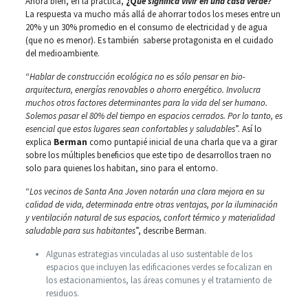
Ahora bien, en la práctica,
¿Q
ué
significa vivir en una casa verde?
La respuesta va mucho más allá de ahorrar todos los meses entre un
20% y un 30% promedio en el consumo de electricidad y de agua
(que no es menor). Es también saberse protagonista en el cuidado
del medioambiente.
“
Hablar de construcción ecológica no es sólo pensar en bio-
arquitectura, energías renovables o ahorro energético. Involucra
muchos otros factores determinantes para la vida del ser humano.
Solemos pasar el 80% del tiempo en espacios cerrados. Por lo tanto, es
esencial que estos lugares sean confortables y saludables
”. Así lo
explica
Berman
como puntapié inicial de una charla que va a girar
sobre los múltiples beneficios que este tipo de desarrollos traen no
solo para quienes los habitan, sino para el entorno.
“
Los vecinos de Santa Ana Joven notarán una clara mejora en su
calidad de vida, determinada entre otras ventajas, por la iluminación
y ventilación natural de sus espacios, confort térmico y materialidad
saludable para sus habitantes
”, describe Berman.
Algunas estrategias vinculadas al uso sustentable de los
espacios que incluyen las edificaciones verdes se focalizan en
los estacionamientos, las áreas comunes y el tratamiento de
residuos.