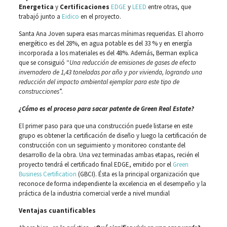
Energetica
y
Certificaciones
EDGE
y
LEED
entre otras, que
trabajó junto a
Eidico
en el proyecto.
Santa Ana Joven supera esas marcas mínimas requeridas. El ahorro
energético es del 28%, en agua potable es del 33 % y en energía
incorporada a los materiales es del 48%. Además, Berman explica
que se consiguió “
Una reducción de emisiones de gases de efecto
invernadero de 1,43 toneladas por año y por vivienda, logrando una
reducción del impacto ambiental ejemplar para este tipo de
construcciones
”.
¿Cómo es el proceso para sacar patente de Green Real Estate?
El primer paso para que una construcción puede listarse en este
grupo es obtener la certificación de diseño y luego la certificación de
construcción con un seguimiento y monitoreo constante del
desarrollo de la obra. Una vez terminadas ambas etapas, recién el
proyecto tendrá el certificado final EDGE, emitido por el
Green
Business Certification
(GBCI). Ésta es la principal organización que
reconoce de forma independiente la excelencia en el desempeño y la
práctica de la industria comercial verde a nivel mundial
Ventajas cuantificables