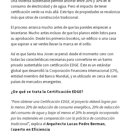
Una vivienda sustentable permite ahorrar entre 20% y 30% en el
consumo de electricidad y de agua. Pero el impacto de tener
certificación verde va más allá. Este tipo de propiedades se revaloriza
más que otras de construcción tradicional.
El proceso arranca mucho antes de que las paredes empiecen a
levantarse. Mucho antes incluso de que los planos estén listos para
su aprobación. Desde los primeros bocetos, un edificio o una casa
que aspiran a ser verdes llevan la marca en el orillo.
Así es que Santa Ana Joven se pensó desde el momento cero con
todas las características necesarias para convertirse en un barrio
privado sustentable con certificación EDGE. Éste es un estándar
global que desarrolló la Corporación Financiera Internacional (CFI),
entidad miembro del Banco Mundial, y es utilizado en cerca de cien
países de mercados emergentes.
¿De qué se trata la Certificación EDGE?
“Para obtener una Certificación EDGE, el proyecto deberá lograr por
lo menos 20% de reducción de consumo energético, 20% de reducción
del consumo de agua y bajar al menos el 20% la energía incorporada
por los materiales en comparación con la práctica de construcción
tradicional
”, explica el
Arquitecto Lucas Pedro Berman
,
E
xperto en Eficiencia