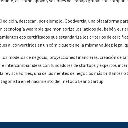
stenible, así como apoyo y sesiones de trabajo grupal con compañe
I edición, destacan, por ejemplo, Goodvertia, una plataforma para 
 tecnología wearable que monitoriza los latidos del bebé y el rit
ientos eco certificados que estandariza los criterios de certifica
les al convertirlos en un cómic que tiene la misma validez legal 
los modelos de negocio, proyecciones financieras, creación de lan
 e intercambiar ideas con fundadores de startups y expertos int
 la revista Forbes, una de las mentes de negocios más brillantes o 
agonista en el nacimiento del método Lean Startup.