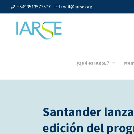
+5493513577577
mail@iarse.org
¿Qué es IARSE?
Mem
Santander lanza 
edición del pro