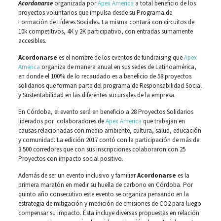
Acordonarse
organizada por
Apex America
a total beneficio de los
proyectos voluntarios que impulsa desde su Programa de
Formación de Líderes Sociales. La misma contará con circuitos de
10k competitivos, 4K y 2K participativo, con entradas sumamente
accesibles.
Acordonarse
es el nombre de los eventos de fundraising que
Apex
America
organiza de manera anual en sus sedes de Latinoamérica,
en donde el 100% de lo recaudado es a beneficio de 58 proyectos
solidarios que forman parte del programa de Responsabilidad Social
y Sustentabilidad en las diferentes sucursales de la empresa.
En Córdoba, el evento será en beneficio a 28 Proyectos Solidarios
liderados por colaboradores de
Apex America
que trabajan en
causas relacionadas con medio ambiente, cultura, salud, educación
y comunidad. La edición 2017 contó con la participación de más de
3.500 corredores que con sus inscripciones colaboraron con 25
Proyectos con impacto social positivo.
Además de ser un evento inclusivo y familiar
Acordonarse
es la
primera maratón en medir su huella de carbono en Córdoba. Por
quinto año consecutivo este evento se organiza pensando en la
estrategia de mitigación y medición de emisiones de CO2 para luego
compensar su impacto. Ésta incluye diversas propuestas en relación