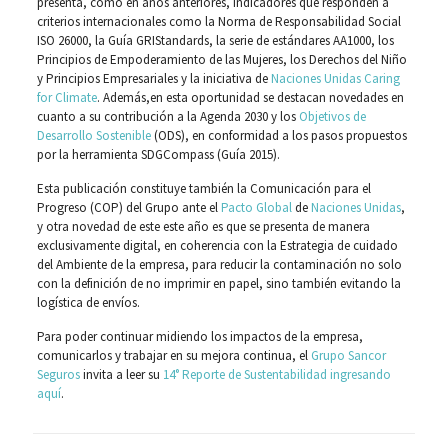
presenta, como en años anteriores, indicadores que responden a
criterios internacionales como la Norma de Responsabilidad Social
ISO 26000, la Guía GRIStandards, la serie de estándares AA1000, los
Principios de Empoderamiento de las Mujeres, los Derechos del Niño
y Principios Empresariales y la iniciativa de
Naciones Unidas
Caring
for Climate
. Además,en esta oportunidad se destacan novedades en
cuanto a su contribución a la Agenda 2030 y los
Objetivos de
Desarrollo Sostenible
(ODS), en conformidad a los pasos propuestos
por la herramienta SDGCompass (Guía 2015).
Esta publicación constituye también la Comunicación para el
Progreso (COP) del Grupo ante el
Pacto Global
de
Naciones Unidas
,
y otra novedad de este este año es que se presenta de manera
exclusivamente digital, en coherencia con la Estrategia de cuidado
del Ambiente de la empresa, para reducir la contaminación no solo
con la definición de no imprimir en papel, sino también evitando la
logística de envíos.
Para poder continuar midiendo los impactos de la empresa,
comunicarlos y trabajar en su mejora continua, el
Grupo Sancor
Seguros
invita a leer su
14° Reporte de Sustentabilidad ingresando
aquí
.