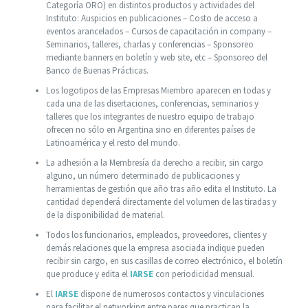
Categoría ORO) en distintos productos y actividades del
Instituto: Auspicios en publicaciones – Costo de acceso a
eventos arancelados – Cursos de capacitación in company –
Seminarios, talleres, charlas y conferencias – Sponsoreo
mediante banners en boletín y web site, etc – Sponsoreo del
Banco de Buenas Prácticas.
Los logotipos de las Empresas Miembro aparecen en todas y
cada una de las disertaciones, conferencias, seminarios y
talleres que los integrantes de nuestro equipo de trabajo
ofrecen no sólo en Argentina sino en diferentes países de
Latinoamérica y el resto del mundo.
La adhesión a la Membresía da derecho a recibir, sin cargo
alguno, un número determinado de publicaciones y
herramientas de gestión que año tras año edita el Instituto. La
cantidad dependerá directamente del volumen de las tiradas y
de la disponibilidad de material.
Todos los funcionarios, empleados, proveedores, clientes y
demás relaciones que la empresa asociada indique pueden
recibir sin cargo, en sus casillas de correo electrónico, el boletín
que produce y edita el
IARSE
con periodicidad mensual.
El
IARSE
dispone de numerosos contactos y vinculaciones
para facilitar el networking entre pares que practican la