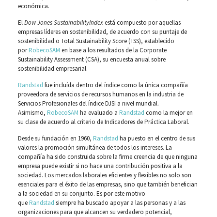
económica.
El
Dow Jones SustainabilityIndex
está compuesto por aquellas
empresas líderes en sostenibilidad, de acuerdo con su puntaje de
sostenibilidad o Total Sustainability Score (TSS), establecido
por
RobecoSAM
en base a los resultados de la Corporate
Sustainability Assessment (CSA), su encuesta anual sobre
sostenibilidad empresarial.
Randstad
fue incluída dentro del índice como la única compañía
proveedora de servicios de recursos humanos en la industria de
Servicios Profesionales del índice DJSI a nivel mundial.
Asimismo,
RobecoSAM
ha evaluado a
Randstad
como la mejor en
su clase de acuerdo al criterio de Indicadores de Práctica Laboral.
Desde su fundación en 1960,
Randstad
ha puesto en el centro de sus
valores la promoción simultánea de todos los intereses. La
compañía ha sido construida sobre la firme creencia de que ninguna
empresa puede existir si no hace una contribución positiva a la
sociedad. Los mercados laborales eficientes y flexibles no solo son
esenciales para el éxito de las empresas, sino que también benefician
a la sociedad en su conjunto. Es por este motivo
que
Randstad
siempre ha buscado apoyar a las personas y a las
organizaciones para que alcancen su verdadero potencial,